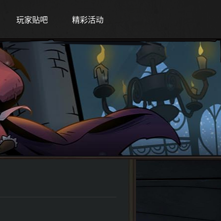
玩家贴吧
精彩活动