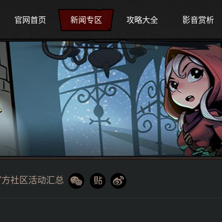
官网首页
新闻专区
攻略大全
影音赏析
季官方社区活动汇总