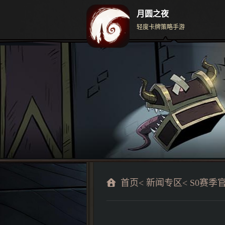
月圆之夜
轻度卡牌策略手游
首页
<
新闻专区
< S0赛