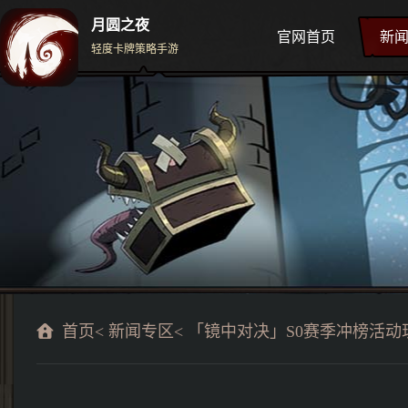
月圆之夜
官网首页
新
轻度卡牌策略手游
首页
<
新闻专区
< 「镜中对决」S0赛季冲榜活