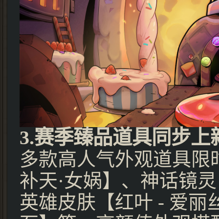
3.赛季臻品道具同步上
多款高人气外观道具限时
补天·女娲】、神话镜灵
英雄皮肤【红叶 - 爱