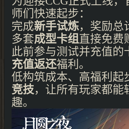
为迎接CCG正式上线
师们快速起步：
完成
新手试炼
，奖励总
多套
成型卡组
直接免费
此前参与测试并充值的
充值返还
福利。
低构筑成本、高福利起
竞技
，让所有玩家都能
趣。