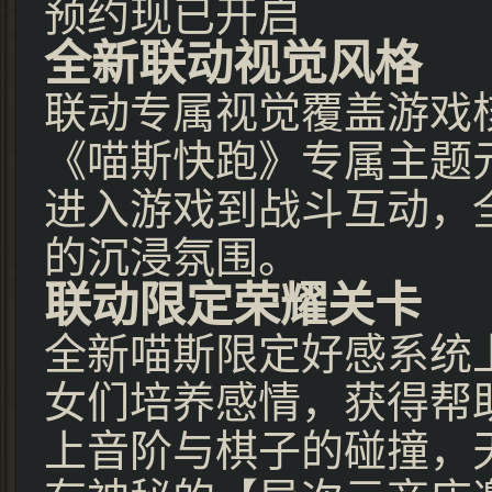
预约现已开启
全新联动视觉风格
联动专属视觉覆盖游戏
《喵斯快跑》专属主题
进入游戏到战斗互动，全方
的沉浸氛围。
联动限定荣耀关卡
全新喵斯限定好感系统
女们培养感情，获得帮
上音阶与棋子的碰撞，