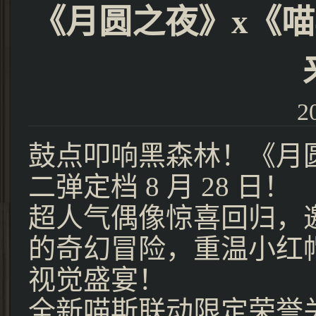
《月圆之夜》x《喵
2
鼓点叩响黑森林！《月
二弹定档 8 月 28 日！
超人气偶像惊喜回归，邀
的奇幻冒险，重温小红
视觉盛宴！
全新喵斯联动限定荣誉