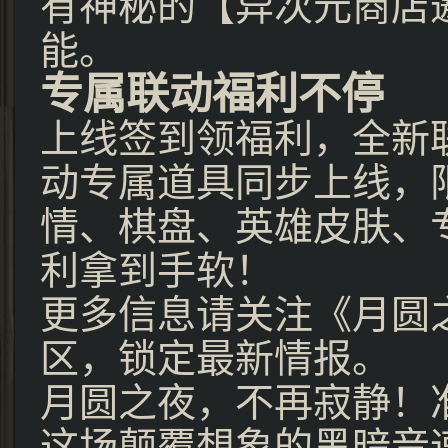
有神秘的【异次元商店
能。
专属联动福利不停
上线签到领福利，全新
动专属道具同步上线，
情、棋盘、英雄皮肤、
利拿到手软！
更多信息请关注《月圆
区，锁定最新情报。
月圆之夜，不再寂静！
这场颠覆想象的黑暗音