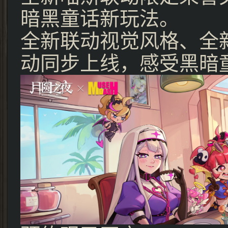
暗黑童话新玩法。
全新联动视觉风格、全
动同步上线，感受黑暗